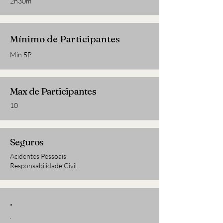
2h30m
Mínimo de Participantes
Min 5P
Max de Participantes
10
Seguros
Acidentes Pessoais
Responsabilidade Civil
.
.